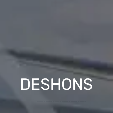
DESHONS
______________________