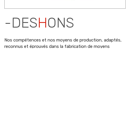
-DES
H
ONS
Nos compétences et nos moyens de production, adaptés,
reconnus et éprouvés dans la fabrication de moyens
d'essais au sol aéronautiques, nous permettent de nous
positionner en tant que sous-traitant idéal pour des
réalisations de produits de haute technicité.
En Savoir