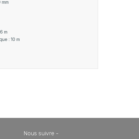
0 mm
 6 m
que : 10 m
Nous suivre -