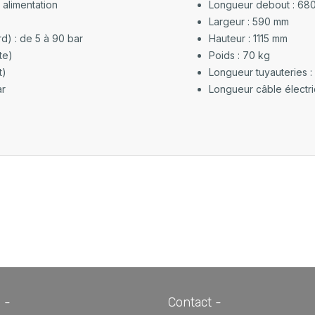
 alimentation
Longueur debout : 68
Largeur : 590 mm
d) : de 5 à 90 bar
Hauteur : 1115 mm
te)
Poids : 70 kg
t)
Longueur tuyauteries :
ar
Longueur câble électri
 -
Contact -