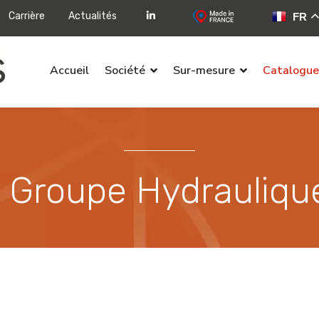
Carrière
Actualités
FR
Accueil
Société
Sur-mesure
Catalogue
Sélectionnez votre langue
Groupe Hydrauliqu