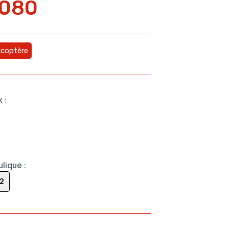
0080
icoptère
x
:
ulique
:
2