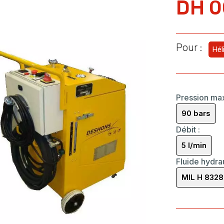
DH 
Pour :
Hél
Pression ma
90 bars
Débit
:
5 l/min
Fluide hydra
MIL H 8328