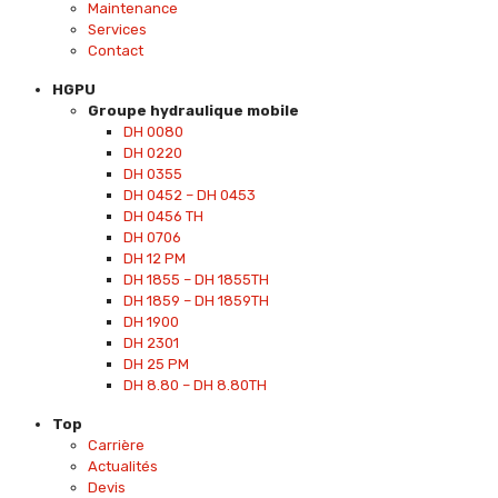
Maintenance
Services
Contact
HGPU
Groupe hydraulique mobile
DH 0080
DH 0220
DH 0355
DH 0452 – DH 0453
DH 0456 TH
DH 0706
DH 12 PM
DH 1855 – DH 1855TH
DH 1859 – DH 1859TH
DH 1900
DH 2301
DH 25 PM
DH 8.80 – DH 8.80TH
Top
Carrière
Actualités
Devis